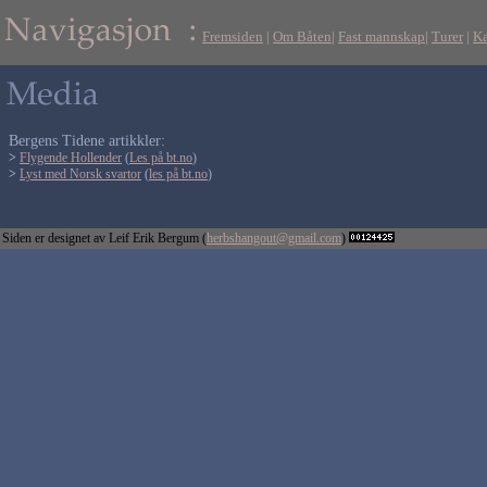
Fremsiden
|
Om Båten
|
Fast mannskap
|
Turer
|
Ka
Bergens Tidene artikkler:
>
Flygende Hollender
(
Les på bt.no
)
>
Lyst med Norsk svartor
(
les på bt.no
)
Siden er designet av Leif Erik Bergum (
herbshangout@gmail.com
)